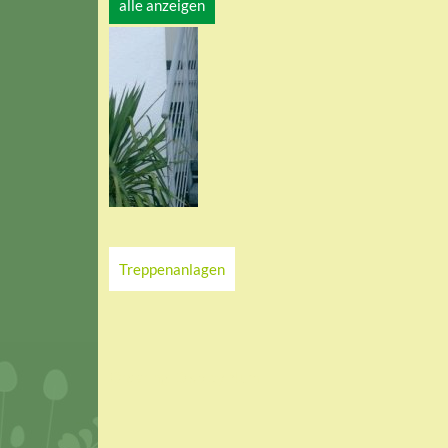
alle anzeigen
Treppenanlagen
Ordering
Display Num
rinnit Basalt, Stärke
8 cm