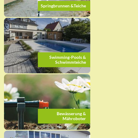
Springbrunnen &Teiche
Swimming-Pools &
Schwimmteiche
Bewässerung &
Mähroboter